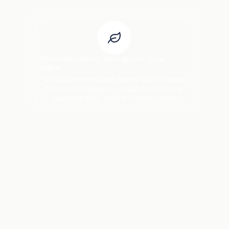
Persoonlijk advies. Jouw groove, jouw
balans.
We combineren stalen, meten licht en maken
keuzes die kloppen — zodat donkerblauw
spannend blijft, maar wél rustig woont.