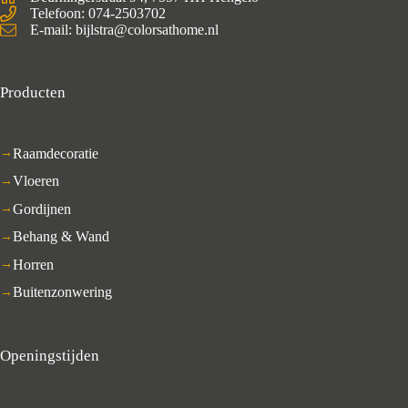
Telefoon: 074-2503702
E-mail: bijlstra@colorsathome.nl
Producten
Raamdecoratie
Vloeren
Gordijnen
Behang & Wand
Horren
Buitenzonwering
Openingstijden