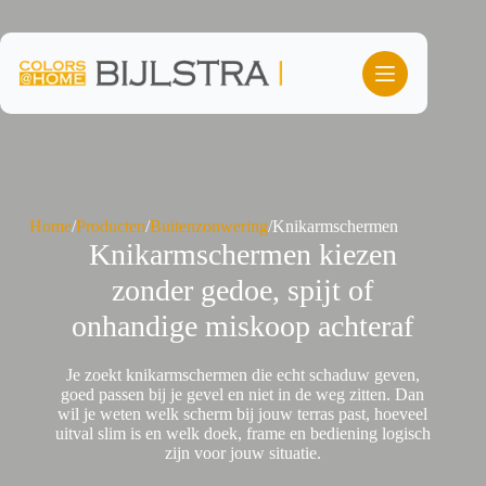
Ga
naar
de
inhoud
Home
/
Producten
/
Buitenzonwering
/
Knikarmschermen
Knikarmschermen kiezen
zonder gedoe, spijt of
onhandige miskoop achteraf
Je zoekt knikarmschermen die echt schaduw geven,
goed passen bij je gevel en niet in de weg zitten. Dan
wil je weten welk scherm bij jouw terras past, hoeveel
uitval slim is en welk doek, frame en bediening logisch
zijn voor jouw situatie.