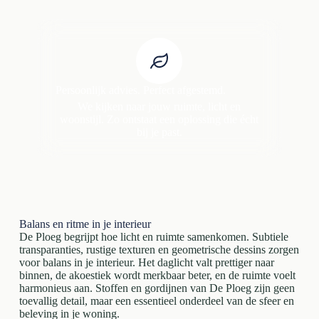
Persoonlijk advies. Perfect afgestemd.
We kijken naar jouw ruimte, licht en
woonstijl. Zo ontstaat een oplossing die écht
bij je past.
Balans en ritme in je interieur
De Ploeg begrijpt hoe licht en ruimte samenkomen. Subtiele
transparanties, rustige texturen en geometrische dessins zorgen
voor balans in je interieur. Het daglicht valt prettiger naar
binnen, de akoestiek wordt merkbaar beter, en de ruimte voelt
harmonieus aan. Stoffen en gordijnen van De Ploeg zijn geen
toevallig detail, maar een essentieel onderdeel van de sfeer en
beleving in je woning.