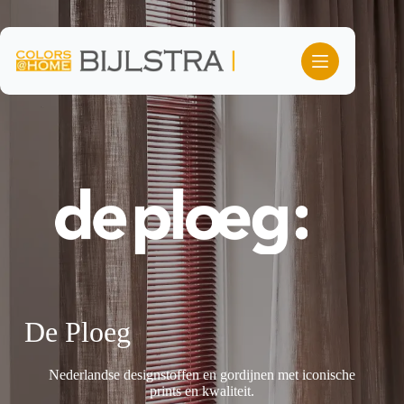
Ga
naar
de
inhoud
De Ploeg
Nederlandse designstoffen en gordijnen met iconische
prints en kwaliteit.