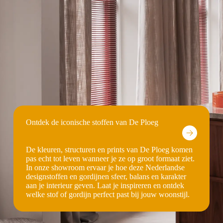
Ontdek de iconische stoffen van De Ploeg
De kleuren, structuren en prints van De Ploeg komen
pas echt tot leven wanneer je ze op groot formaat ziet.
In onze showroom ervaar je hoe deze Nederlandse
designstoffen en gordijnen sfeer, balans en karakter
aan je interieur geven. Laat je inspireren en ontdek
welke stof of gordijn perfect past bij jouw woonstijl.